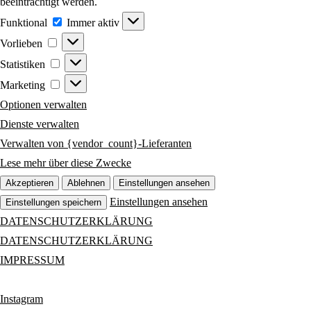
beeinträchtigt werden.
Funktional
Funktional
Immer aktiv
Vorlieben
Vorlieben
Statistiken
Statistiken
Marketing
Marketing
Optionen verwalten
Dienste verwalten
Verwalten von {vendor_count}-Lieferanten
Lese mehr über diese Zwecke
Akzeptieren
Ablehnen
Einstellungen ansehen
Einstellungen ansehen
Einstellungen speichern
DATENSCHUTZERKLÄRUNG
DATENSCHUTZERKLÄRUNG
IMPRESSUM
Instagram